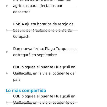
agrícolas para afectados por
desastres
EMSA ajusta horarios de recojo de
basura por traslado a la planta de
Cotapachi
Dan nueva fecha: Playa Turquesa se
entregará en septiembre
COD bloquea el puente Huayculi en
Quillacollo, en la vía al occidente del
país
Lo más compartido
COD bloquea el puente Huayculi en
Quillacollo, en la vía al occidente del