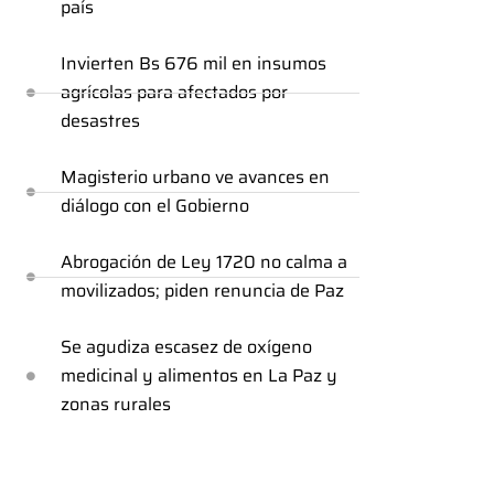
país
Invierten Bs 676 mil en insumos
agrícolas para afectados por
desastres
Magisterio urbano ve avances en
diálogo con el Gobierno
Abrogación de Ley 1720 no calma a
movilizados; piden renuncia de Paz
Se agudiza escasez de oxígeno
medicinal y alimentos en La Paz y
zonas rurales