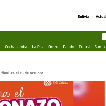
Bolivia
Actua
a
Cochabamba
La Paz
Oruro
Pando
Potosí
Santa 
 finaliza el 15 de octubre