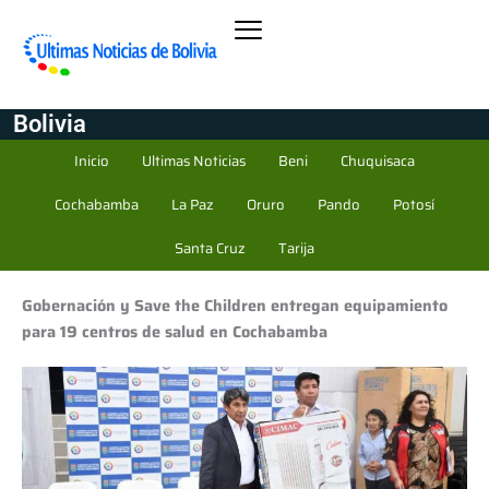
Bolivia
Inicio
Ultimas Noticias
Beni
Chuquisaca
Cochabamba
La Paz
Oruro
Pando
Potosí
Santa Cruz
Tarija
Gobernación y Save the Children entregan equipamiento
para 19 centros de salud en Cochabamba