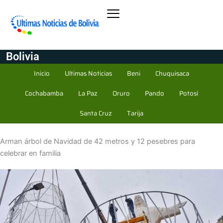
Bolivia
Inicio
Ultimas Noticias
Beni
Chuquisaca
Cochabamba
La Paz
Oruro
Pando
Potosí
Santa Cruz
Tarija
Arman árbol de Navidad de 42 metros y 12 pesebres para
celebrar en familia