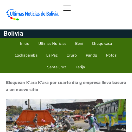
Bolivia
Inicio
Ultimas Noticias
Beni
Chuquisaca
Cochabamba
La Paz
Oruro
Pando
Potosí
Santa Cruz
Tarija
Bloquean K’ara K’ara por cuarto día y empresa lleva basura
a un nuevo sitio