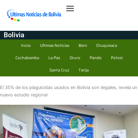
Bolivia
Inicio
Ultimas Noticias
Beni
Chuquisaca
Cochabamba
La Paz
Oruro
Pando
Potosí
Santa Cruz
Tarija
El 35% de los plaguicidas usados en Bolivia son ilegales, revela un
nuevo estudio regional