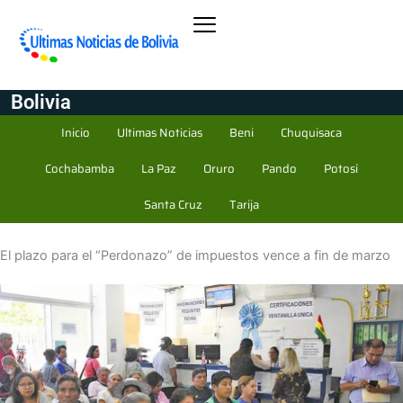
Bolivia
Inicio
Ultimas Noticias
Beni
Chuquisaca
Cochabamba
La Paz
Oruro
Pando
Potosí
Santa Cruz
Tarija
El plazo para el “Perdonazo” de impuestos vence a fin de marzo