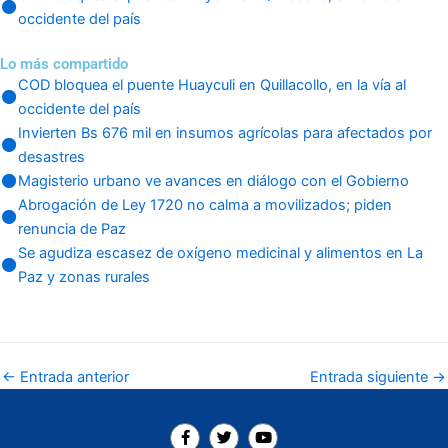
occidente del país
Lo más compartido
COD bloquea el puente Huayculi en Quillacollo, en la vía al
occidente del país
Invierten Bs 676 mil en insumos agrícolas para afectados por
desastres
Magisterio urbano ve avances en diálogo con el Gobierno
Abrogación de Ley 1720 no calma a movilizados; piden
renuncia de Paz
Se agudiza escasez de oxígeno medicinal y alimentos en La
Paz y zonas rurales
←
Entrada anterior
Entrada siguiente
→
F
T
Y
a
w
o