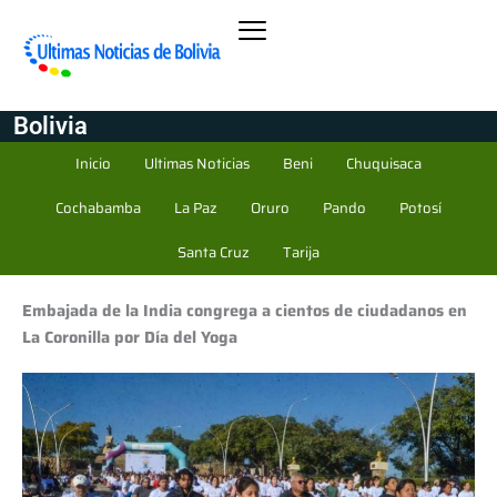
Bolivia
Inicio
Ultimas Noticias
Beni
Chuquisaca
Cochabamba
La Paz
Oruro
Pando
Potosí
Santa Cruz
Tarija
Embajada de la India congrega a cientos de ciudadanos en
La Coronilla por Día del Yoga