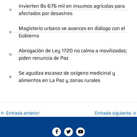
Invierten Bs 676 mil en insumos agrícolas para
afectados por desastres
Magisterio urbano ve avances en diálogo con el
Gobierno
Abrogación de Ley 1720 no calma a movilizados;
piden renuncia de Paz
Se agudiza escasez de oxígeno medicinal y
alimentos en La Paz y zonas rurales
←
Entrada anterior
Entrada siguiente
→
F
T
Y
a
w
o