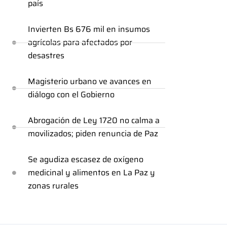
país
Invierten Bs 676 mil en insumos
agrícolas para afectados por
desastres
Magisterio urbano ve avances en
diálogo con el Gobierno
Abrogación de Ley 1720 no calma a
movilizados; piden renuncia de Paz
Se agudiza escasez de oxígeno
medicinal y alimentos en La Paz y
zonas rurales