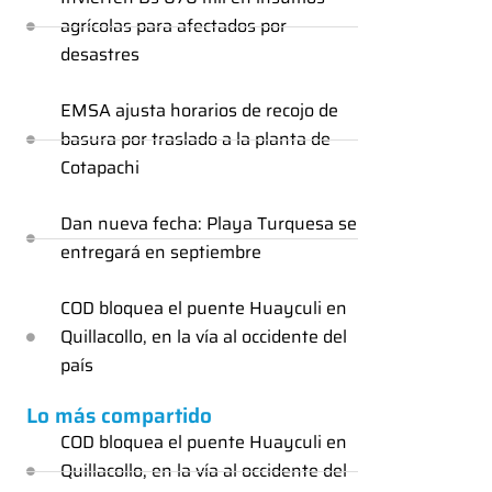
agrícolas para afectados por
desastres
EMSA ajusta horarios de recojo de
basura por traslado a la planta de
Cotapachi
Dan nueva fecha: Playa Turquesa se
entregará en septiembre
COD bloquea el puente Huayculi en
Quillacollo, en la vía al occidente del
país
Lo más compartido
COD bloquea el puente Huayculi en
Quillacollo, en la vía al occidente del