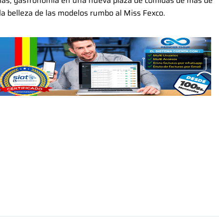
nías, gastronomía en una nueva plaza de comidas de más de
la belleza de las modelos rumbo al Miss Fexco.