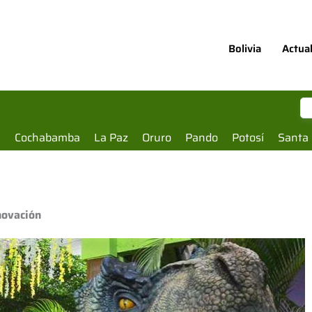
Bolivia
Actua
a
Cochabamba
La Paz
Oruro
Pando
Potosí
Santa 
novación