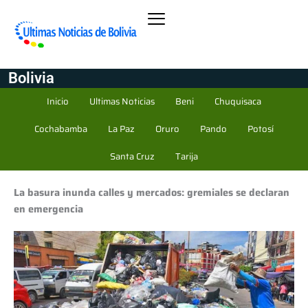
Bolivia
Inicio
Ultimas Noticias
Beni
Chuquisaca
Cochabamba
La Paz
Oruro
Pando
Potosí
Santa Cruz
Tarija
La basura inunda calles y mercados: gremiales se declaran
en emergencia