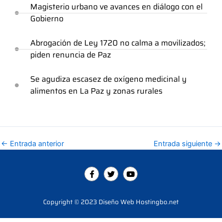
Magisterio urbano ve avances en diálogo con el
Gobierno
Abrogación de Ley 1720 no calma a movilizados;
piden renuncia de Paz
Se agudiza escasez de oxígeno medicinal y
alimentos en La Paz y zonas rurales
←
Entrada anterior
Entrada siguiente
→
F
T
Y
a
w
o
c
i
u
e
t
t
b
t
u
Copyright © 2023 Diseño Web Hostingbo.net
o
e
b
o
r
e
k