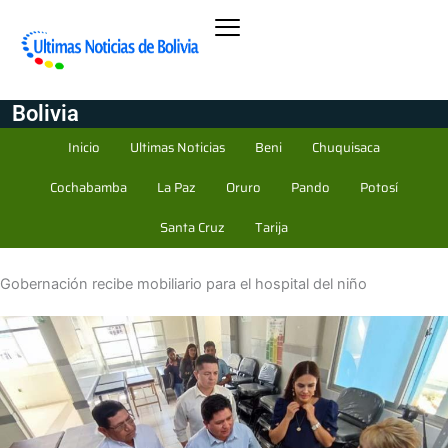
Bolivia
Inicio
Ultimas Noticias
Beni
Chuquisaca
Cochabamba
La Paz
Oruro
Pando
Potosí
Santa Cruz
Tarija
Gobernación recibe mobiliario para el hospital del niño