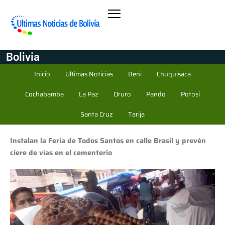
Bolivia
Inicio
Ultimas Noticias
Beni
Chuquisaca
Cochabamba
La Paz
Oruro
Pando
Potosí
Santa Cruz
Tarija
Instalan la Feria de Todos Santos en calle Brasil y prevén
ciere de vías en el cementerio