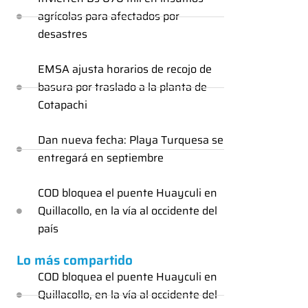
agrícolas para afectados por
desastres
EMSA ajusta horarios de recojo de
basura por traslado a la planta de
Cotapachi
Dan nueva fecha: Playa Turquesa se
entregará en septiembre
COD bloquea el puente Huayculi en
Quillacollo, en la vía al occidente del
país
Lo más compartido
COD bloquea el puente Huayculi en
Quillacollo, en la vía al occidente del