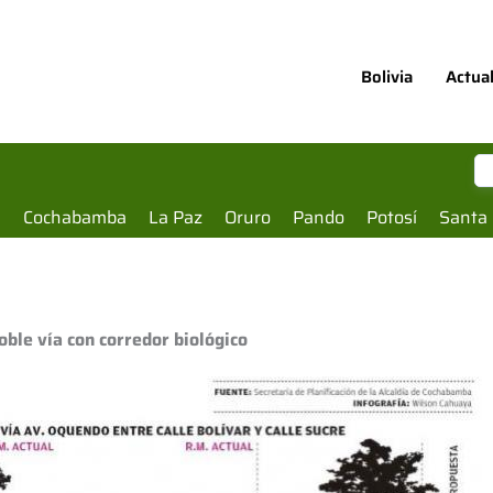
Bolivia
Actua
a
Cochabamba
La Paz
Oruro
Pando
Potosí
Santa 
ble vía con corredor biológico