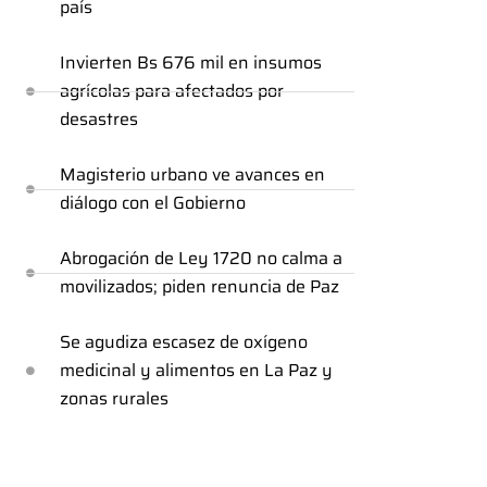
país
Invierten Bs 676 mil en insumos
agrícolas para afectados por
desastres
Magisterio urbano ve avances en
diálogo con el Gobierno
Abrogación de Ley 1720 no calma a
movilizados; piden renuncia de Paz
Se agudiza escasez de oxígeno
medicinal y alimentos en La Paz y
zonas rurales