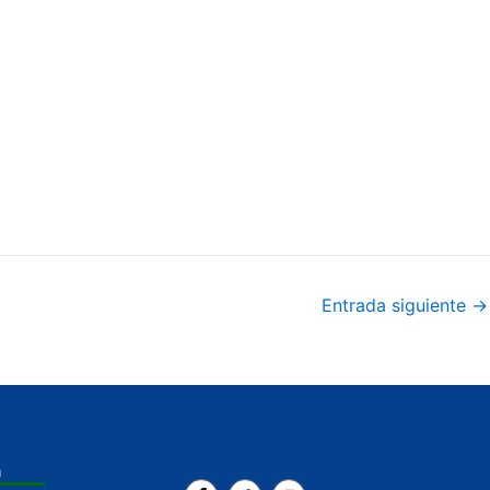
Entrada siguiente
→
a
F
T
Y