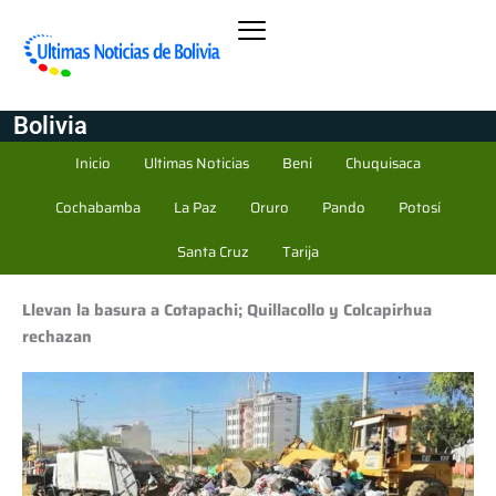
Bolivia
Inicio
Ultimas Noticias
Beni
Chuquisaca
Cochabamba
La Paz
Oruro
Pando
Potosí
Santa Cruz
Tarija
Llevan la basura a Cotapachi; Quillacollo y Colcapirhua
rechazan