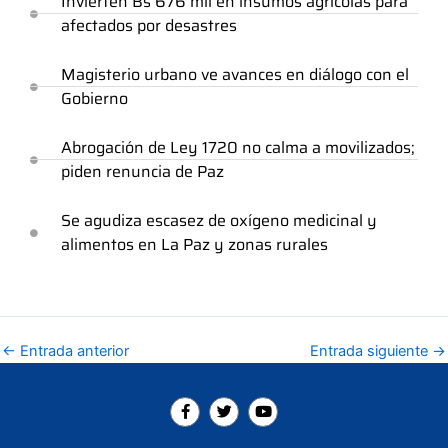
Invierten Bs 676 mil en insumos agrícolas para
afectados por desastres
Magisterio urbano ve avances en diálogo con el
Gobierno
Abrogación de Ley 1720 no calma a movilizados;
piden renuncia de Paz
Se agudiza escasez de oxígeno medicinal y
alimentos en La Paz y zonas rurales
←
Entrada anterior
Entrada siguiente
→
F
T
Y
a
w
o
c
i
u