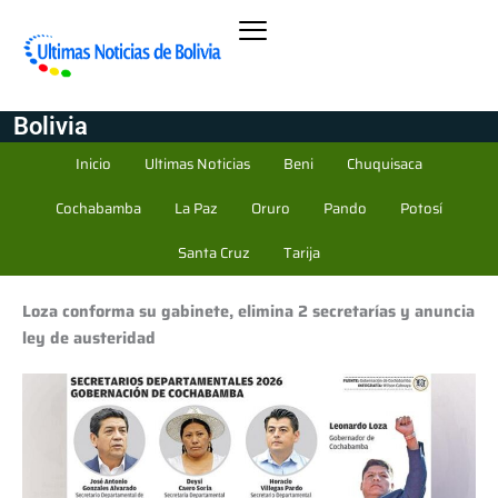
Bolivia
Inicio
Ultimas Noticias
Beni
Chuquisaca
Cochabamba
La Paz
Oruro
Pando
Potosí
Santa Cruz
Tarija
Loza conforma su gabinete, elimina 2 secretarías y anuncia
ley de austeridad