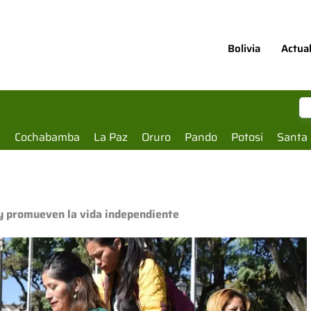
Bolivia
Actua
a
Cochabamba
La Paz
Oruro
Pando
Potosí
Santa 
 y promueven la vida independiente