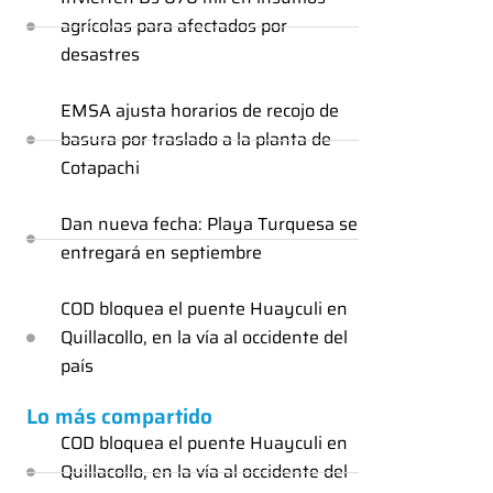
agrícolas para afectados por
desastres
EMSA ajusta horarios de recojo de
basura por traslado a la planta de
Cotapachi
Dan nueva fecha: Playa Turquesa se
entregará en septiembre
COD bloquea el puente Huayculi en
Quillacollo, en la vía al occidente del
país
Lo más compartido
COD bloquea el puente Huayculi en
Quillacollo, en la vía al occidente del