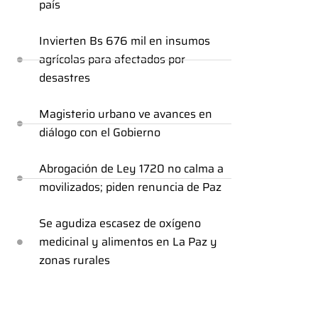
país
Invierten Bs 676 mil en insumos
agrícolas para afectados por
desastres
Magisterio urbano ve avances en
diálogo con el Gobierno
Abrogación de Ley 1720 no calma a
movilizados; piden renuncia de Paz
Se agudiza escasez de oxígeno
medicinal y alimentos en La Paz y
zonas rurales