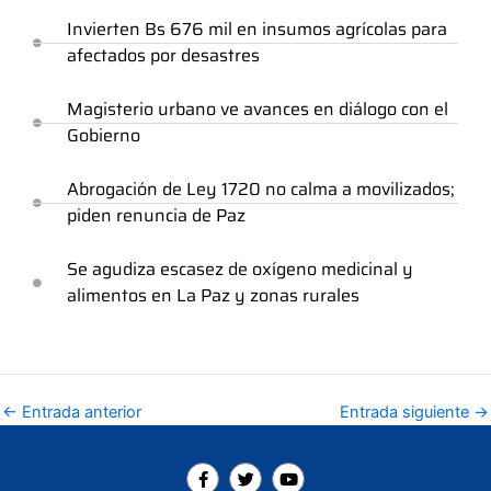
Invierten Bs 676 mil en insumos agrícolas para
afectados por desastres
Magisterio urbano ve avances en diálogo con el
Gobierno
Abrogación de Ley 1720 no calma a movilizados;
piden renuncia de Paz
Se agudiza escasez de oxígeno medicinal y
alimentos en La Paz y zonas rurales
←
Entrada anterior
Entrada siguiente
→
F
T
Y
a
w
o