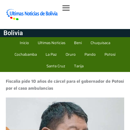
Bolivia
Inicio
Ultimas Noticias
Beni
Chuquisaca
Cochabamba
La Paz
Oruro
Pando
Potosí
Santa Cruz
Tarija
Fiscalía pide 10 años de cárcel para el gobernador de Potosí
por el caso ambulancias