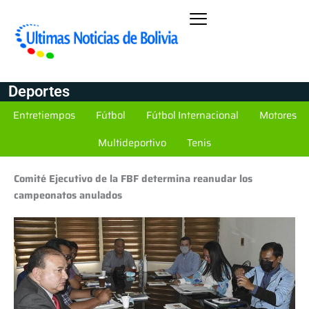
Deportes
Entretiempos
Fútbol
Fútbol Internacional
Motores
Multideportivo
Tenis
Comité Ejecutivo de la FBF determina reanudar los
campeonatos anulados