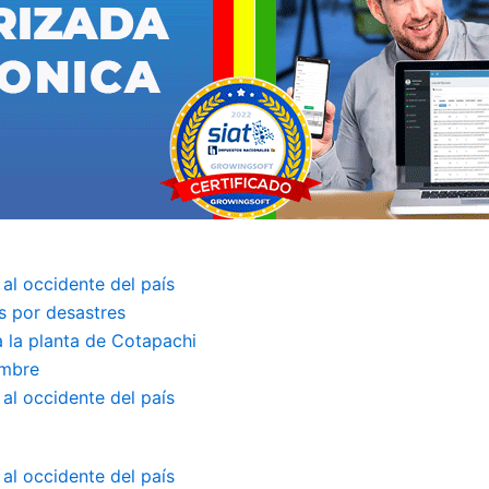
 al occidente del país
s por desastres
a la planta de Cotapachi
embre
 al occidente del país
 al occidente del país