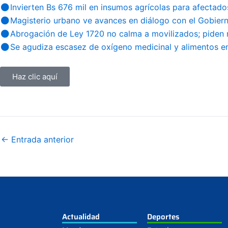
Invierten Bs 676 mil en insumos agrícolas para afectado
Magisterio urbano ve avances en diálogo con el Gobier
Abrogación de Ley 1720 no calma a movilizados; piden 
Se agudiza escasez de oxígeno medicinal y alimentos en
Haz clic aquí
←
Entrada anterior
Actualidad
Deportes