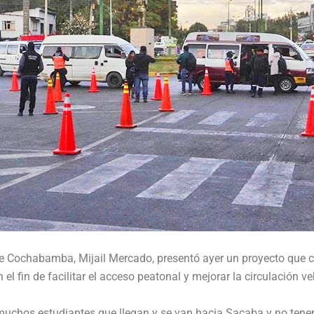
 de Cochabamba, Mijail Mercado, presentó ayer un proyecto que c
el fin de facilitar el acceso peatonal y mejorar la circulación v
chos estudiantes que llegan y se van hacia Sacaba y no tenemo