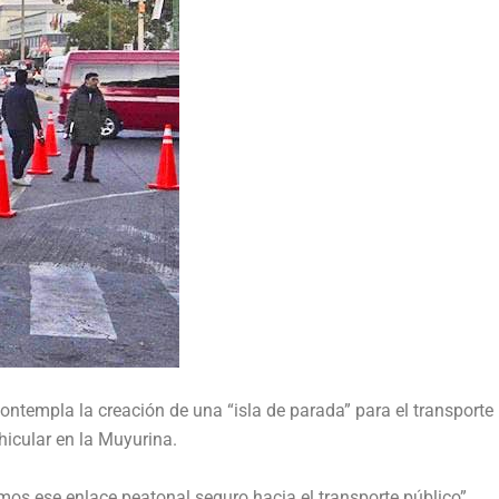
ontempla la creación de una “isla de parada” para el transporte
ehicular en la Muyurina.
s ese enlace peatonal seguro hacia el transporte público”,