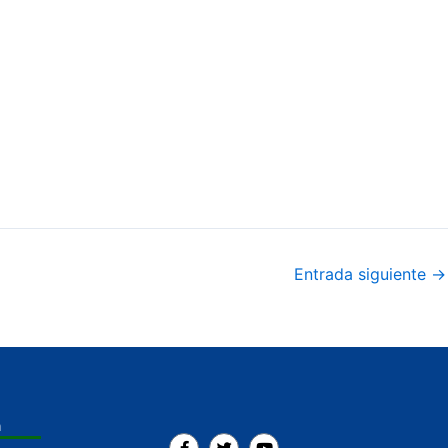
Entrada siguiente
→
a
F
T
Y