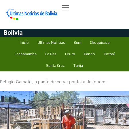
Bolivia
Inicio
Ultimas Noticias
Beni
Chuquisaca
Cochabamba
La Paz
Oruro
Pando
Potosí
Santa Cruz
Tarija
Refugio Gamaliel, a punto de cerrar por falta de fondos