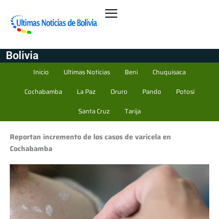
Bolivia
Inicio
Ultimas Noticias
Beni
Chuquisaca
Cochabamba
La Paz
Oruro
Pando
Potosí
Santa Cruz
Tarija
Reportan incremento de los casos de varicela en
Cochabamba