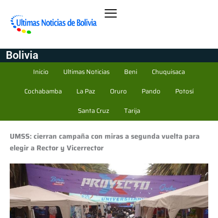
Bolivia
Inicio
Ultimas Noticias
Beni
Chuquisaca
Cochabamba
La Paz
Oruro
Pando
Potosí
Santa Cruz
Tarija
UMSS: cierran campaña con miras a segunda vuelta para
elegir a Rector y Vicerrector