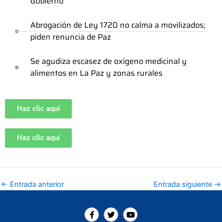
Gobierno
Abrogación de Ley 1720 no calma a movilizados;
piden renuncia de Paz
Se agudiza escasez de oxígeno medicinal y
alimentos en La Paz y zonas rurales
Haz clic aquí
Haz clic aquí
←
Entrada anterior
Entrada siguiente
→
F
T
Y
a
w
o