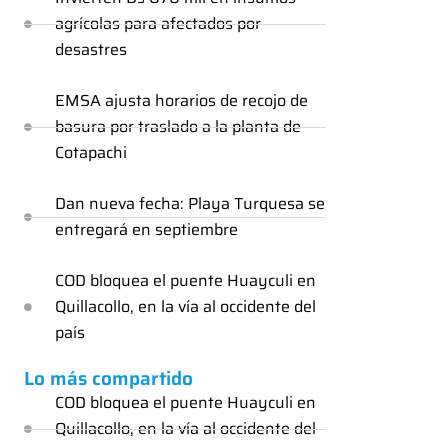
agrícolas para afectados por
desastres
EMSA ajusta horarios de recojo de
basura por traslado a la planta de
Cotapachi
Dan nueva fecha: Playa Turquesa se
entregará en septiembre
COD bloquea el puente Huayculi en
Quillacollo, en la vía al occidente del
país
Lo más compartido
COD bloquea el puente Huayculi en
Quillacollo, en la vía al occidente del