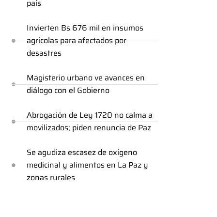
país
Invierten Bs 676 mil en insumos
agrícolas para afectados por
desastres
Magisterio urbano ve avances en
diálogo con el Gobierno
Abrogación de Ley 1720 no calma a
movilizados; piden renuncia de Paz
Se agudiza escasez de oxígeno
medicinal y alimentos en La Paz y
zonas rurales