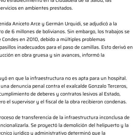
o establecimiento en la Ciudadela de la Salud, las
servicios en ambientes prestados.
venida Aniceto Arce y Germán Urquidi, se adjudicó a la
de 6 millones de bolivianos. Sin embargo, los trabajos se
e Condes en 2010, debido a múltiples problemas
pasillos inadecuados para el paso de camillas. Esto derivó en
rucción en obra gruesa y sin avances, informó la
yó en que la infraestructura no es apta para un hospital.
una denuncia penal contra el exalcalde Gonzalo Terceros,
ncumplimiento de deberes y contratos lesivos al Estado,
o el supervisor y el fiscal de la obra recibieron condenas.
roceso de transferencia de la infraestructura inconclusa de
uncionalizarla. Se proyectó la demolición del helipuerto y la
écnico jurídico y administrativo determinó que la