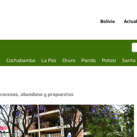
Bolivia
Actua
a
Cochabamba
La Paz
Oruro
Pando
Potosí
Santa 
 procesos, abandono y propuestas