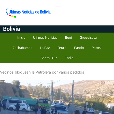
Bolivia
Inicio
Ultimas Noticias
Beni
Chuquisaca
Cochabamba
La Paz
Oruro
Pando
Potosí
Santa Cruz
Tarija
Vecinos bloquean la Petrolera por varios pedidos