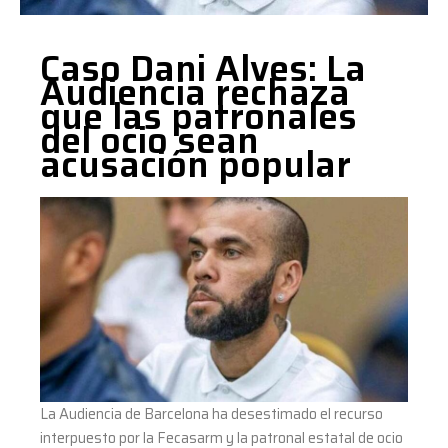
del
ocio
Caso Dani Alves: La
sean
Audiencia rechaza
acusación
que las patronales
popular
del ocio sean
acusación popular
La Audiencia de Barcelona ha desestimado el recurso
interpuesto por la Fecasarm y la patronal estatal de ocio