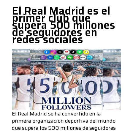
millones
El Real Madrid es el
de
primer club que
seguidores
supera 500 millones
en
de seguidores en
redes
redes sociales
sociales
El Real Madrid se ha convertido en la
primera organización deportiva del mundo
que supera los 500 millones de seguidores