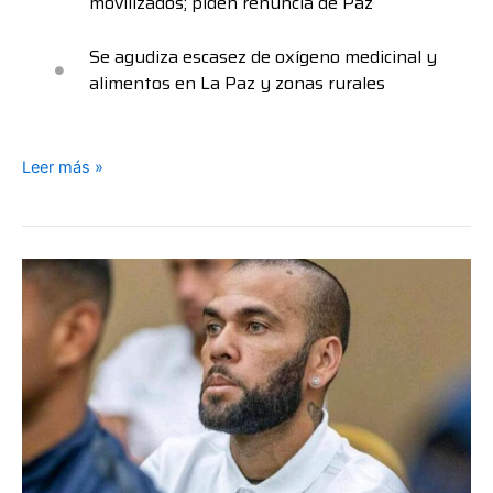
movilizados; piden renuncia de Paz
Se agudiza escasez de oxígeno medicinal y
alimentos en La Paz y zonas rurales
Leer más »
Caso
Dani
Alves:
La
Audiencia
rechaza
que
las
patronales