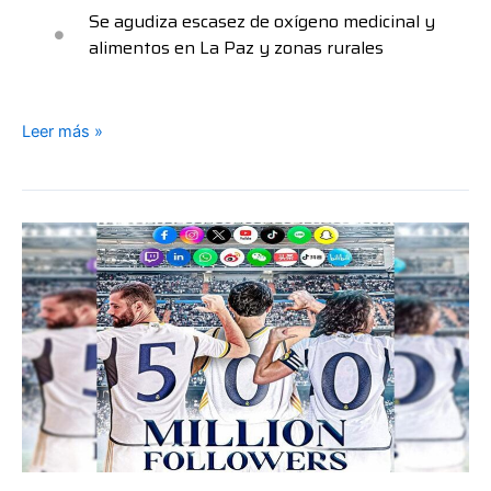
Se agudiza escasez de oxígeno medicinal y
alimentos en La Paz y zonas rurales
Leer más »
El
Real
Madrid
es
el
primer
club
que
supera
500