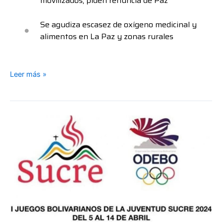
movilizados; piden renuncia de Paz
Se agudiza escasez de oxígeno medicinal y
alimentos en La Paz y zonas rurales
Leer más »
Ultiman
tareas
para
los
I
Juegos
de
la
Juventud