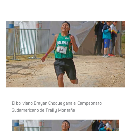
El
boliviano
Brayan
Choque
gana
el
Campeonato
Sudamericano
de
Trail
y
Montaña
El boliviano Brayan Choque gana el Campeonato
Sudamericano de Trail y Montaña