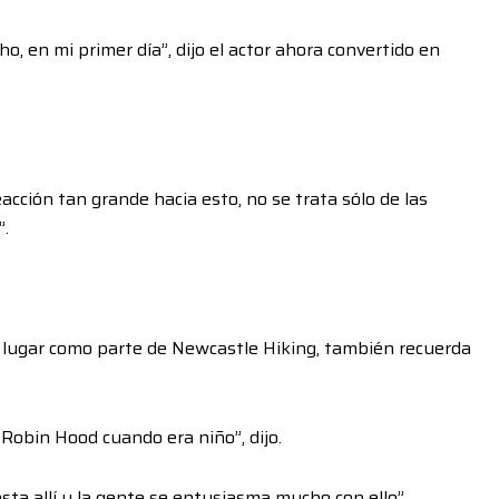
ho, en mi primer día”, dijo el actor ahora convertido en
cción tan grande hacia esto, no se trata sólo de las
”.
l lugar como parte de Newcastle Hiking, también recuerda
Robin Hood cuando era niño”, dijo.
ta allí y la gente se entusiasma mucho con ello”.