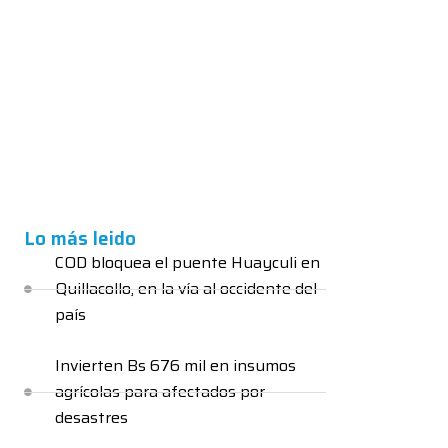
Lo más leido
COD bloquea el puente Huayculi en
Quillacollo, en la vía al occidente del
país
Invierten Bs 676 mil en insumos
agrícolas para afectados por
desastres