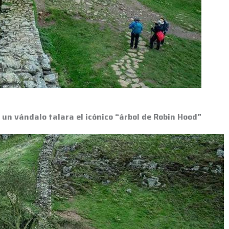
un vándalo talara el icónico “árbol de Robin Hood”