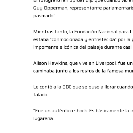
El fotógrafo Ian Sproat dijo que cuando vio e
Guy Opperman, representante parlamentario 
pasmado”.
Mientras tanto, la Fundación Nacional para Lu
estaba “conmocionada y entristecida” por la p
importante e icónica del paisaje durante casi
Alison Hawkins, que vive en Liverpool, fue un
caminaba junto a los restos de la famosa mu
Le contó a la BBC que se puso a llorar cuando
talado.
“Fue un auténtico shock. Es básicamente la im
lugareña.