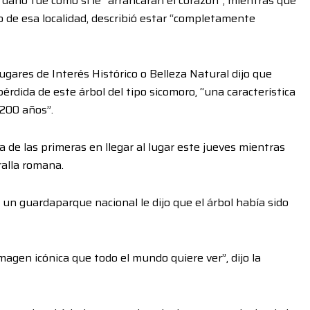
l daño fue como si le “arrancaran el corazón”, mientras que
de esa localidad, describió estar “completamente
gares de Interés Histórico o Belleza Natural dijo que
érdida de este árbol del tipo sicomoro, “una característica
 200 años”.
a de las primeras en llegar al lugar este jueves mientras
ralla romana.
 un guardaparque nacional le dijo que el árbol había sido
agen icónica que todo el mundo quiere ver”, dijo la