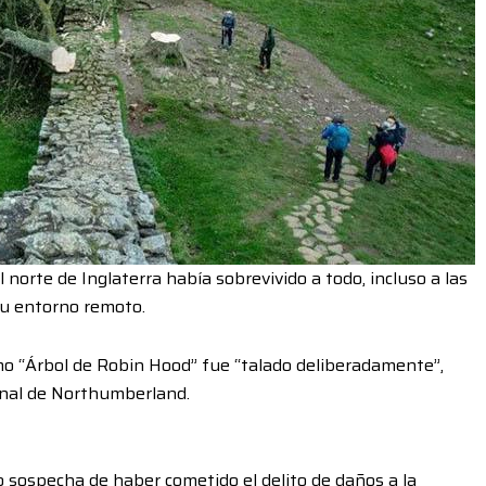
l norte de Inglaterra había sobrevivido a todo, incluso a las
u entorno remoto.
mo “Árbol de Robin Hood” fue “talado deliberadamente”,
onal de Northumberland.
 sospecha de haber cometido el delito de daños a la