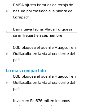
EMSA ajusta horarios de recojo de
basura por traslado a la planta de
Cotapachi
Dan nueva fecha: Playa Turquesa
se entregará en septiembre
COD bloquea el puente Huayculi en
Quillacollo, en la vía al occidente del
país
Lo más compartido
COD bloquea el puente Huayculi en
Quillacollo, en la vía al occidente del
país
Invierten Bs 676 mil en insumos