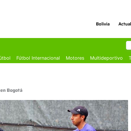
Bolivia
Actua
útbol
Fútbol Internacional
Motores
Multideportivo
T
s en Bogotá