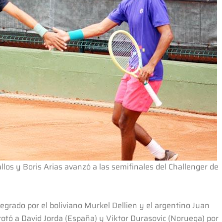
llos y Boris Arias avanzó a las semifinales del Challenger de
egrado por el boliviano Murkel Dellien y el argentino Juan
rotó a David Jorda (España) y Viktor Durasovic (Noruega) por