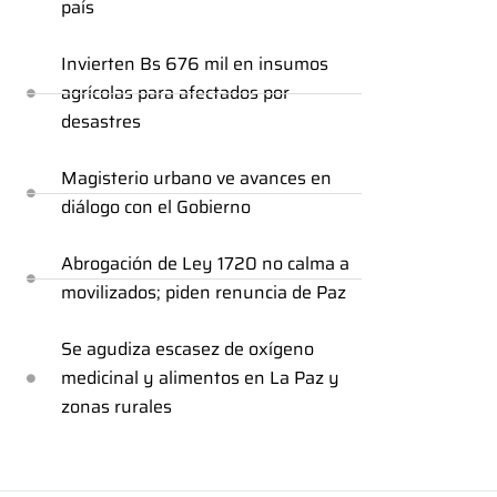
país
Invierten Bs 676 mil en insumos
agrícolas para afectados por
desastres
Magisterio urbano ve avances en
diálogo con el Gobierno
Abrogación de Ley 1720 no calma a
movilizados; piden renuncia de Paz
Se agudiza escasez de oxígeno
medicinal y alimentos en La Paz y
zonas rurales