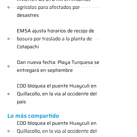
agrícolas para afectados por
desastres
EMSA ajusta horarios de recojo de
basura por traslado a la planta de
Cotapachi
Dan nueva fecha: Playa Turquesa se
entregará en septiembre
COD bloquea el puente Huayculi en
Quillacollo, en la vía al occidente del
país
Lo más compartido
COD bloquea el puente Huayculi en
Quillacollo, en la vía al occidente del