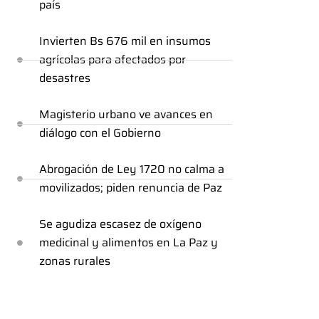
país
Invierten Bs 676 mil en insumos
agrícolas para afectados por
desastres
Magisterio urbano ve avances en
diálogo con el Gobierno
Abrogación de Ley 1720 no calma a
movilizados; piden renuncia de Paz
Se agudiza escasez de oxígeno
medicinal y alimentos en La Paz y
zonas rurales