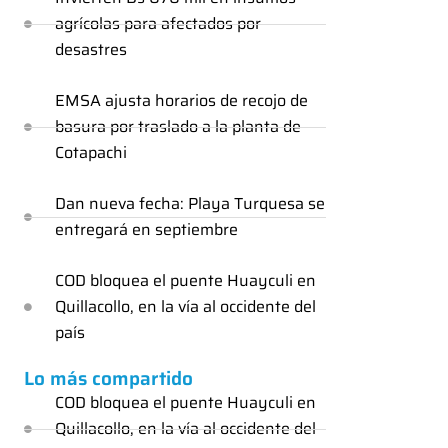
agrícolas para afectados por
desastres
EMSA ajusta horarios de recojo de
basura por traslado a la planta de
Cotapachi
Dan nueva fecha: Playa Turquesa se
entregará en septiembre
COD bloquea el puente Huayculi en
Quillacollo, en la vía al occidente del
país
Lo más compartido
COD bloquea el puente Huayculi en
Quillacollo, en la vía al occidente del