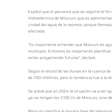
Explicó que el percance que se registró el fi
Hidroeléctrica de Misicuni, que es administr
ciudad del agua de la represa, porque Semap
afectada.
“Es importante entender que Misicuni es agu
municipio. Entonces es importante planificar
están proyectando futuras”, declaró.
Según el récord de las lluvias en la cuenca d
de 700 mililitros, pero lo tendencia fue a la 
Se prevé que en 2024 la situación va a ser i
ya no tengan los 3.100 l/s de Misicuni, sino de
Misicuni planifica la tercera fase del megapro