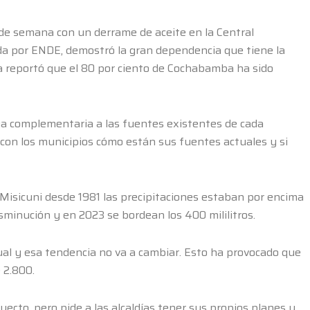
n de semana con un derrame de aceite en la Central
ada por ENDE, demostró la gran dependencia que tiene la
a reportó que el 80 por ciento de Cochabamba ha sido
a complementaria a las fuentes existentes de cada
 con los municipios cómo están sus fuentes actuales y si
e Misicuni desde 1981 las precipitaciones estaban por encima
disminución y en 2023 se bordean los 400 mililitros.
gual y esa tendencia no va a cambiar. Esto ha provocado que
 2.800.
yecto, pero pide a las alcaldías tener sus propios planes y