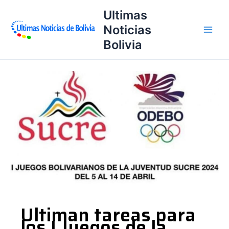
Ir
Ultimas
al
Noticias
contenido
Bolivia
Ultiman
tareas
para
los
I
Juegos
de
la
Juventud
Ultiman tareas para
los I Juegos de la