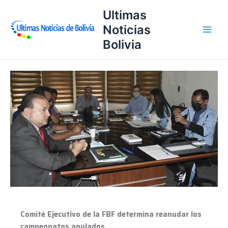
Ir
Ultimas
al
Noticias
contenido
Bolivia
Comité
Ejecutivo
de
la
FBF
determina
reanudar
los
campeonatos
anulados
Comité Ejecutivo de la FBF determina reanudar los
campeonatos anulados