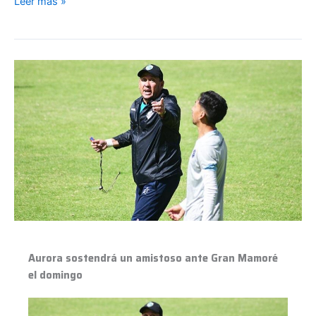
Leer más »
Aurora
sostendrá
un
amistoso
ante
Gran
Mamoré
el
domingo
Aurora sostendrá un amistoso ante Gran Mamoré
el domingo