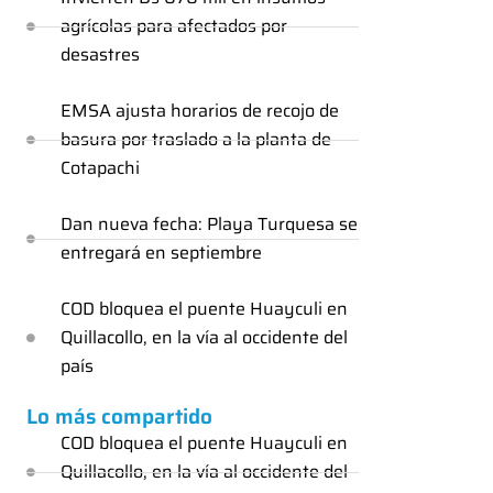
agrícolas para afectados por
desastres
EMSA ajusta horarios de recojo de
basura por traslado a la planta de
Cotapachi
Dan nueva fecha: Playa Turquesa se
entregará en septiembre
COD bloquea el puente Huayculi en
Quillacollo, en la vía al occidente del
país
Lo más compartido
COD bloquea el puente Huayculi en
Quillacollo, en la vía al occidente del