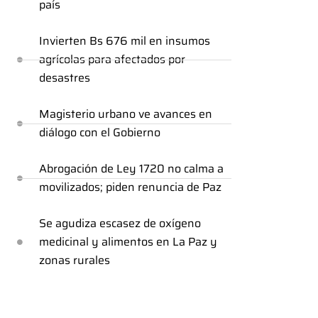
país
Invierten Bs 676 mil en insumos
agrícolas para afectados por
desastres
Magisterio urbano ve avances en
diálogo con el Gobierno
Abrogación de Ley 1720 no calma a
movilizados; piden renuncia de Paz
Se agudiza escasez de oxígeno
medicinal y alimentos en La Paz y
zonas rurales