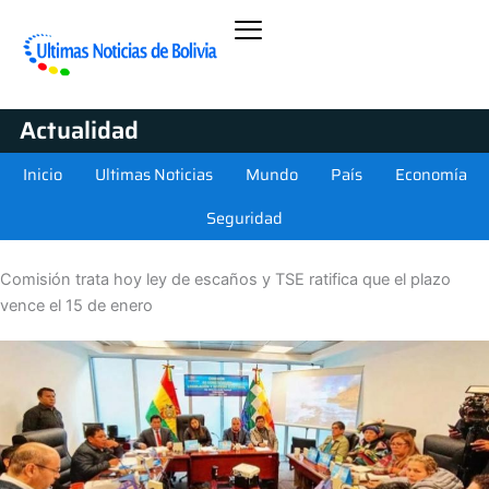
Actualidad
Inicio
Ultimas Noticias
Mundo
País
Economía
Seguridad
Comisión trata hoy ley de escaños y TSE ratifica que el plazo
vence el 15 de enero