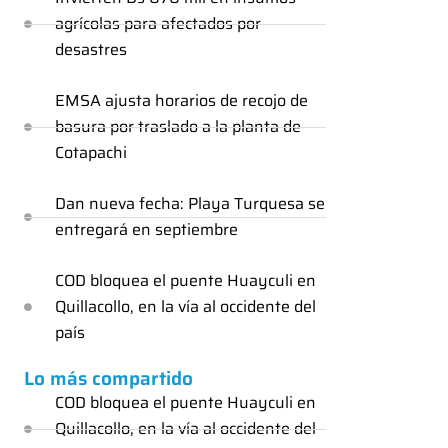
agrícolas para afectados por
desastres
EMSA ajusta horarios de recojo de
basura por traslado a la planta de
Cotapachi
Dan nueva fecha: Playa Turquesa se
entregará en septiembre
COD bloquea el puente Huayculi en
Quillacollo, en la vía al occidente del
país
Lo más compartido
COD bloquea el puente Huayculi en
Quillacollo, en la vía al occidente del