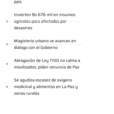
país
Invierten Bs 676 mil en insumos
agrícolas para afectados por
desastres
Magisterio urbano ve avances en
diálogo con el Gobierno
Abrogación de Ley 1720 no calma a
movilizados; piden renuncia de Paz
Se agudiza escasez de oxígeno
medicinal y alimentos en La Paz y
zonas rurales