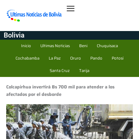
Bolivia
Inicio
Ultimas Noticias
Beni
Chuquisaca
Cochabamba
La Paz
Oruro
Pando
Potosí
Santa Cruz
Tarija
Colcapirhua invertirá Bs 700 mil para atender a los
afectados por el desborde