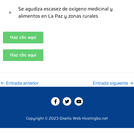
Se agudiza escasez de oxígeno medicinal y
alimentos en La Paz y zonas rurales
Haz clic aquí
Haz clic aquí
←
Entrada anterior
Entrada siguiente
→
F
T
Y
a
w
o
c
i
u
e
t
t
b
t
u
Copyright © 2023 Diseño Web Hostingbo.net
o
e
b
o
r
e
k