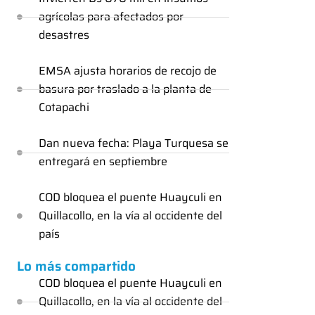
agrícolas para afectados por
desastres
EMSA ajusta horarios de recojo de
basura por traslado a la planta de
Cotapachi
Dan nueva fecha: Playa Turquesa se
entregará en septiembre
COD bloquea el puente Huayculi en
Quillacollo, en la vía al occidente del
país
Lo más compartido
COD bloquea el puente Huayculi en
Quillacollo, en la vía al occidente del