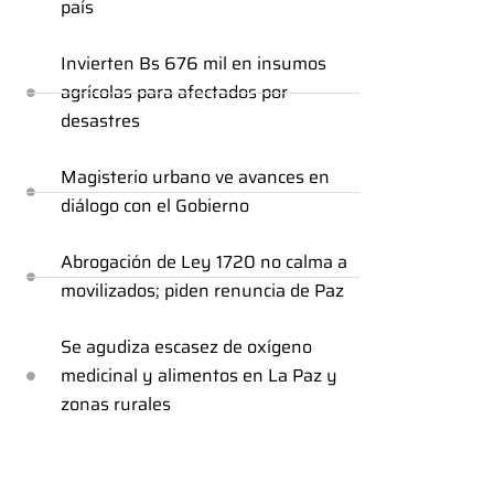
país
Invierten Bs 676 mil en insumos
agrícolas para afectados por
desastres
Magisterio urbano ve avances en
diálogo con el Gobierno
Abrogación de Ley 1720 no calma a
movilizados; piden renuncia de Paz
Se agudiza escasez de oxígeno
medicinal y alimentos en La Paz y
zonas rurales