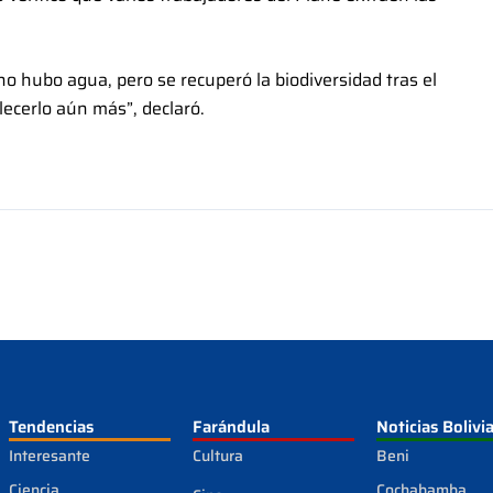
o hubo agua, pero se recuperó la biodiversidad tras el
llecerlo aún más”, declaró.
Tendencias
Farándula
Noticias Bolivi
Interesante
Cultura
Beni
Ciencia
Cochabamba