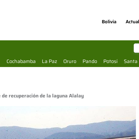
Bolivia
Actua
a
Cochabamba
La Paz
Oruro
Pando
Potosí
Santa 
 de recuperación de la laguna Alalay