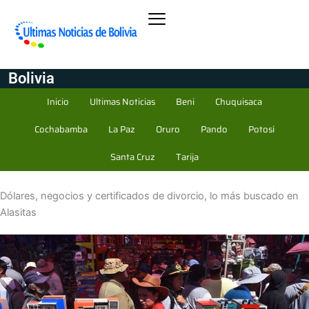
Bolivia
Inicio
Ultimas Noticias
Beni
Chuquisaca
Cochabamba
La Paz
Oruro
Pando
Potosí
Santa Cruz
Tarija
Dólares, negocios y certificados de divorcio, lo más buscado en
Alasitas