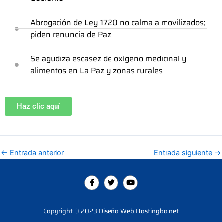
Abrogación de Ley 1720 no calma a movilizados;
piden renuncia de Paz
Se agudiza escasez de oxígeno medicinal y
alimentos en La Paz y zonas rurales
Haz clic aquí
←
Entrada anterior
Entrada siguiente
→
F
T
Y
a
w
o
c
i
u
e
t
t
b
t
u
Copyright © 2023 Diseño Web Hostingbo.net
o
e
b