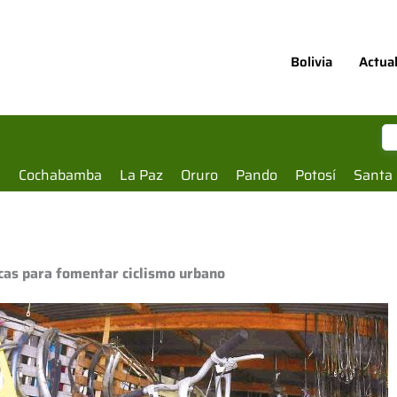
Bolivia
Actua
a
Cochabamba
La Paz
Oruro
Pando
Potosí
Santa 
icas para fomentar ciclismo urbano