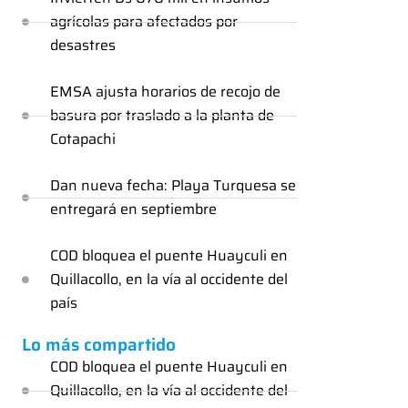
agrícolas para afectados por
desastres
EMSA ajusta horarios de recojo de
basura por traslado a la planta de
Cotapachi
Dan nueva fecha: Playa Turquesa se
entregará en septiembre
COD bloquea el puente Huayculi en
Quillacollo, en la vía al occidente del
país
Lo más compartido
COD bloquea el puente Huayculi en
Quillacollo, en la vía al occidente del