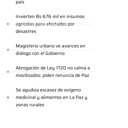
país
Invierten Bs 676 mil en insumos
agrícolas para afectados por
desastres
Magisterio urbano ve avances en
diálogo con el Gobierno
Abrogación de Ley 1720 no calma a
movilizados; piden renuncia de Paz
Se agudiza escasez de oxígeno
medicinal y alimentos en La Paz y
zonas rurales