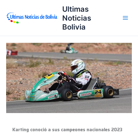
Ir
Ultimas
al
Noticias
contenido
Bolivia
Karting
conoció
a
sus
campeones
nacionales
2023
Karting conoció a sus campeones nacionales 2023