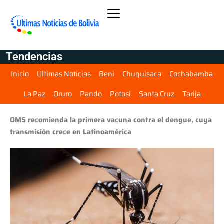
Tendencias
Inicio
Ultimas Noticias
Beni
Chuquisaca
Cochabamba
La Paz
Oruro
Pando
Potosí
Santa Cruz
Tarija
OMS recomienda la primera vacuna contra el dengue, cuya
transmisión crece en Latinoamérica