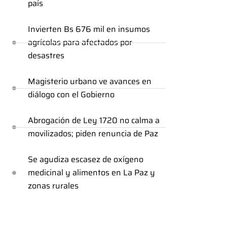
país
Invierten Bs 676 mil en insumos
agrícolas para afectados por
desastres
Magisterio urbano ve avances en
diálogo con el Gobierno
Abrogación de Ley 1720 no calma a
movilizados; piden renuncia de Paz
Se agudiza escasez de oxígeno
medicinal y alimentos en La Paz y
zonas rurales