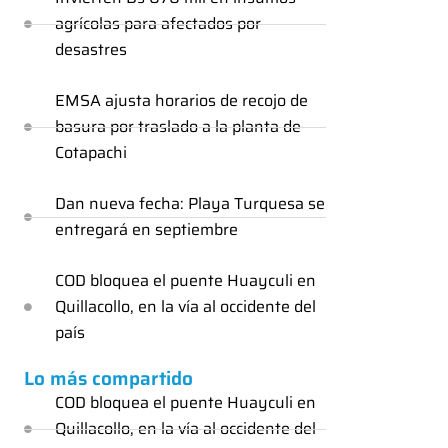
agrícolas para afectados por
desastres
EMSA ajusta horarios de recojo de
basura por traslado a la planta de
Cotapachi
Dan nueva fecha: Playa Turquesa se
entregará en septiembre
COD bloquea el puente Huayculi en
Quillacollo, en la vía al occidente del
país
Lo más compartido
COD bloquea el puente Huayculi en
Quillacollo, en la vía al occidente del