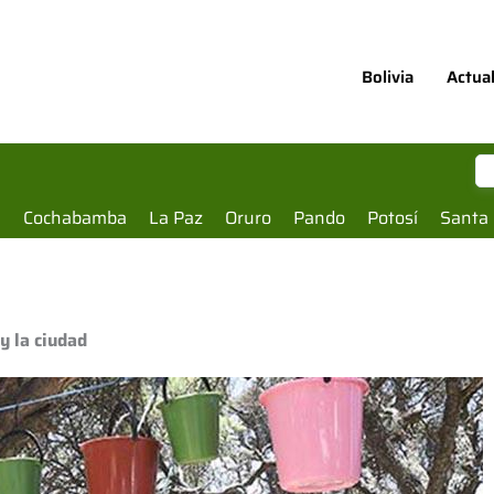
Bolivia
Actua
a
Cochabamba
La Paz
Oruro
Pando
Potosí
Santa 
y la ciudad