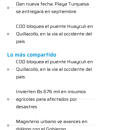
Dan nueva fecha: Playa Turquesa
se entregará en septiembre
COD bloquea el puente Huayculi en
Quillacollo, en la vía al occidente del
país
Lo más compartido
COD bloquea el puente Huayculi en
Quillacollo, en la vía al occidente del
país
Invierten Bs 676 mil en insumos
agrícolas para afectados por
desastres
Magisterio urbano ve avances en
diálogo con el Gobierno