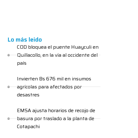
Lo más leido
COD bloquea el puente Huayculi en
Quillacollo, en la vía al occidente del
país
Invierten Bs 676 mil en insumos
agrícolas para afectados por
desastres
EMSA ajusta horarios de recojo de
basura por traslado a la planta de
Cotapachi