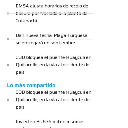
EMSA ajusta horarios de recojo de
basura por traslado a la planta de
Cotapachi
Dan nueva fecha: Playa Turquesa
se entregará en septiembre
COD bloquea el puente Huayculi en
Quillacollo, en la vía al occidente del
país
Lo más compartido
COD bloquea el puente Huayculi en
Quillacollo, en la vía al occidente del
país
Invierten Bs 676 mil en insumos