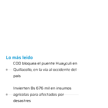
Lo más leido
COD bloquea el puente Huayculi en
Quillacollo, en la vía al occidente del
país
Invierten Bs 676 mil en insumos
agrícolas para afectados por
desastres