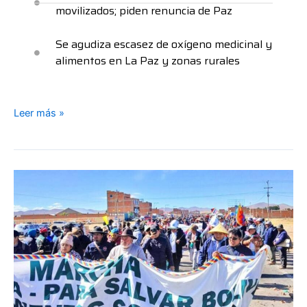
movilizados; piden renuncia de Paz
Se agudiza escasez de oxígeno medicinal y
alimentos en La Paz y zonas rurales
Leer más »
Abrogación
de
Ley
1720
no
calma
a
movilizados;