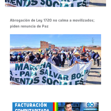
piden
renuncia
de
Paz
Abrogación de Ley 1720 no calma a movilizados;
piden renuncia de Paz