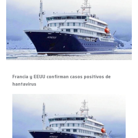
y
EEUU
confirman
casos
positivos
de
hantavirus
Francia y EEUU confirman casos positivos de
hantavirus