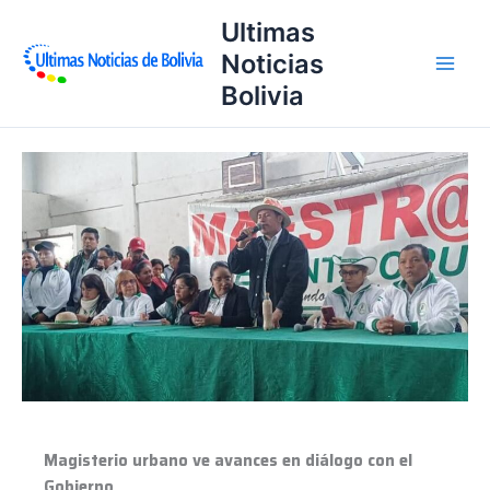
Ir
Ultimas
al
Noticias
contenido
Bolivia
Magisterio
urbano
ve
avances
en
diálogo
con
el
Gobierno
Magisterio urbano ve avances en diálogo con el
Gobierno