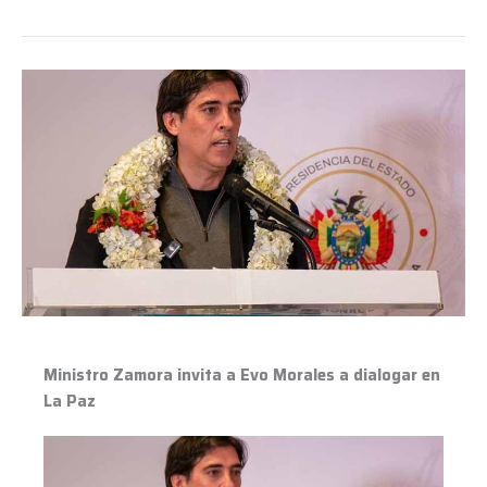
Ministro
Zamora
invita
a
Evo
Morales
a
dialogar
en
La
Paz
Ministro Zamora invita a Evo Morales a dialogar en
La Paz