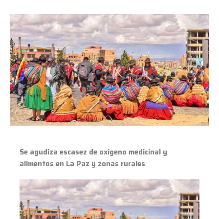
Se
agudiza
escasez
de
oxígeno
medicinal
y
alimentos
en
La
Paz
y
Se agudiza escasez de oxígeno medicinal y
zonas
alimentos en La Paz y zonas rurales
rurales