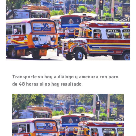
va
hoy
a
diálogo
y
amenaza
con
paro
de
48
horas
Transporte va hoy a diálogo y amenaza con paro
si
de 48 horas si no hay resultado
no
hay
resultado