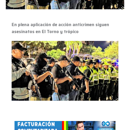
en
El
Torno
y
En plena aplicación de acción anticrimen siguen
trópico
asesinatos en El Torno y trópico