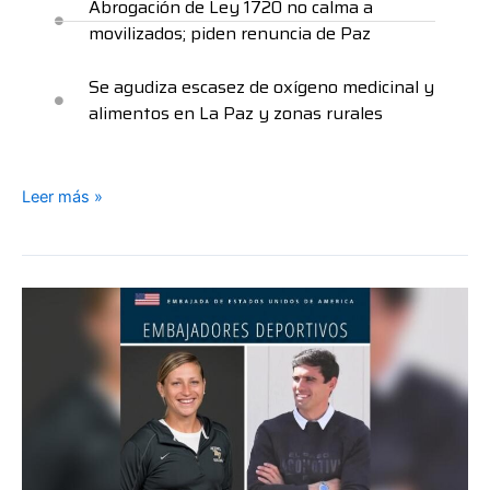
Abrogación de Ley 1720 no calma a
movilizados; piden renuncia de Paz
Se agudiza escasez de oxígeno medicinal y
alimentos en La Paz y zonas rurales
Leer más »
Desde
Estados
Unidos,
los
expertos
del
fútbol
Lisa