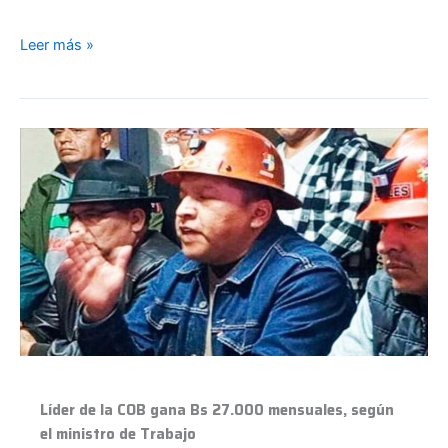
Leer más »
Líder
de
la
COB
gana
Bs
27.000
mensuales,
según
el
ministro
de
Líder de la COB gana Bs 27.000 mensuales, según
Trabajo
el ministro de Trabajo