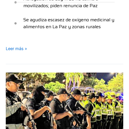
movilizados; piden renuncia de Paz
Se agudiza escasez de oxígeno medicinal y
alimentos en La Paz y zonas rurales
Leer más »
En
plena
aplicación
de
acción
anticrimen
siguen
asesinatos