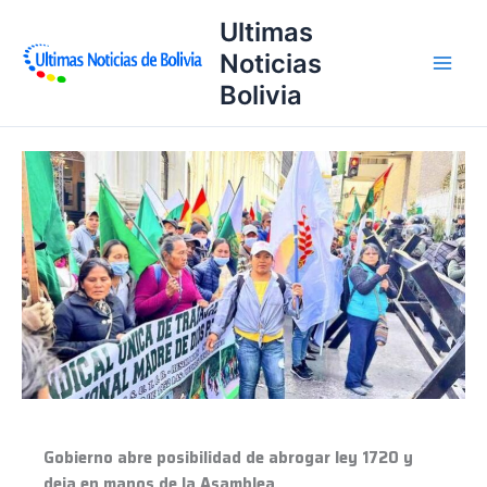
Ir
Ultimas
al
Noticias
contenido
Bolivia
Gobierno
abre
posibilidad
de
abrogar
ley
1720
y
deja
en
manos
de
Gobierno abre posibilidad de abrogar ley 1720 y
la
deja en manos de la Asamblea