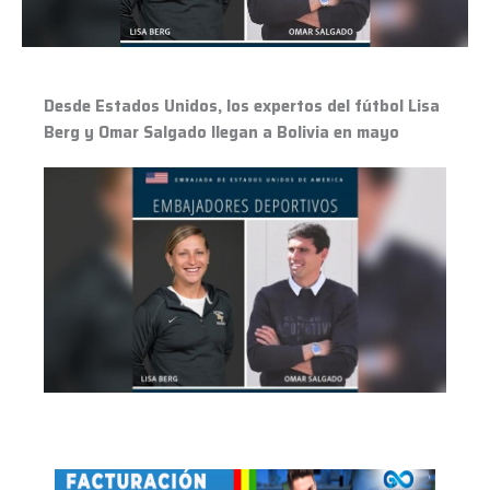
Berg
y
Omar
Salgado
Desde Estados Unidos, los expertos del fútbol Lisa
llegan
Berg y Omar Salgado llegan a Bolivia en mayo
a
Bolivia
en
mayo